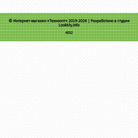
© Интернет-магазин «Техноопт» 2019-2026 |
Разработано в студии
LookMy.info
4052