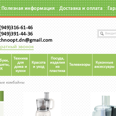
Полезная информация
Доставка и оплата
Гар
(949)316-61-46
(949)391-44-36
chnoopt.dn@gmail.com
ратный звонок
Техника
Посуда,
буки,
для
Красота
изделия
Кухонные
шеты,
Телевизоры
дома и
и уход
из
аксессуары
К
кухни
пластика
ные комбайны