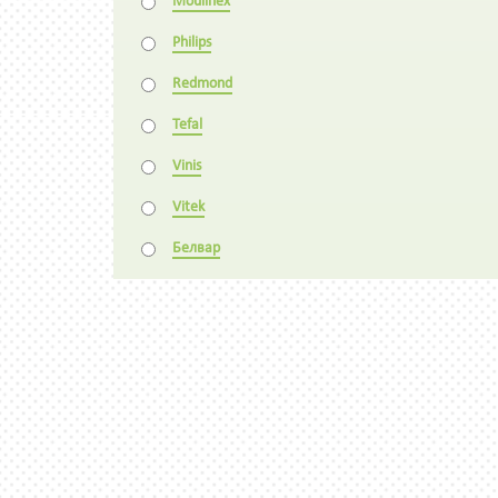
Moulinex
Philips
Redmond
Tefal
Vinis
Vitek
Белвар