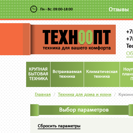
Отзывы
Пн - Вс: 09:00-18:00
+7
+7
Te
Об
КРУПНАЯ
Ноут
Встраиваемая
Климатическая
БЫТОВАЯ
план
техника
техника
ТЕХНИКА
П
Главная
Техника для дома и кухни
Кухон
Выбор параметров
Сбросить параметры