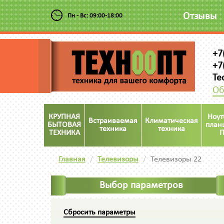
Отзывы
Пн - Вс: 09:00-18:00
+7
+7
Te
Об
КРУПНАЯ
Ноут
Встраиваемая
Климатическая
БЫТОВАЯ
план
техника
техника
ТЕХНИКА
П
Главная
Телевизоры
Телевизоры 22
Выбор параметров
Сбросить параметры