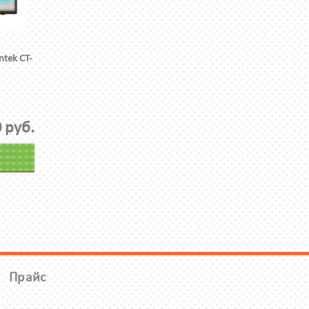
tek CT-
 руб.
Прайс