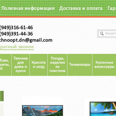
Полезная информация
Доставка и оплата
Гар
(949)316-61-46
(949)391-44-36
chnoopt.dn@gmail.com
ратный звонок
Техника
Посуда,
буки,
для
Красота
изделия
Кухонные
шеты,
Телевизоры
дома и
и уход
из
аксессуары
К
кухни
пластика