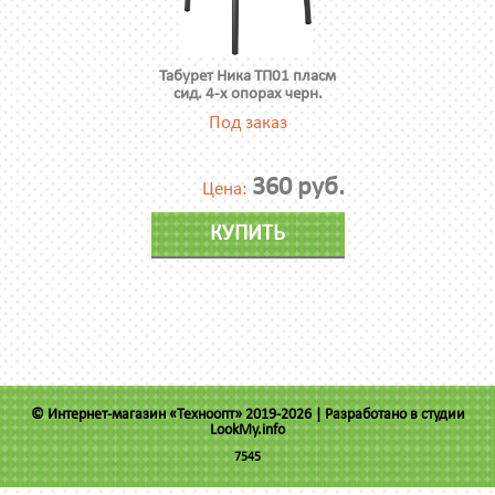
Табурет Ника ТП01 пласм
сид. 4-х опорах черн.
Под заказ
360 руб.
Цена:
КУПИТЬ
© Интернет-магазин «Техноопт» 2019-2026 |
Разработано в студии
LookMy.info
7545