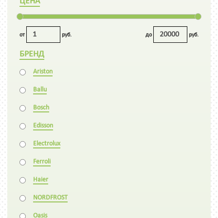
ЦЕНА
от
руб.
до
руб.
БРЕНД
Ariston
Ballu
Bosch
Edisson
Electrolux
Ferroli
Haier
NORDFROST
Oasis