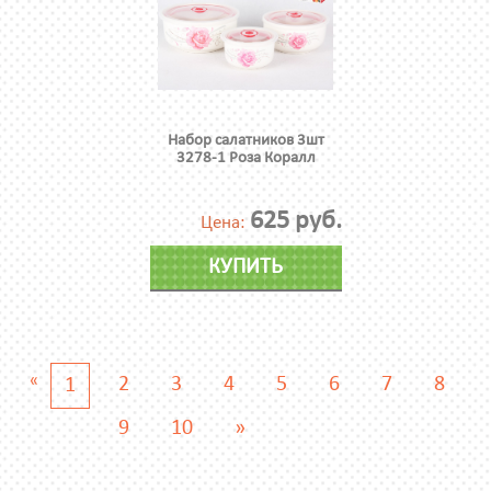
Набор салатников 3шт
3278-1 Роза Коралл
625 руб.
Цена:
КУПИТЬ
«
2
3
4
5
6
7
8
1
9
10
»