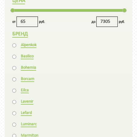
ЦЕНА
от
руб.
до
руб.
БРЕНД
Alpenkok
Basilico
Bohemia
Borcam
Eilca
Lavenir
Lefard
Luminarc
Marmiton