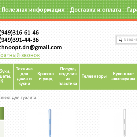
Полезная информация
Доставка и оплата
Гар
(949)316-61-46
(949)391-44-36
chnoopt.dn@gmail.com
ратный звонок
Техника
Посуда,
буки,
для
Красота
изделия
Кухонные
шеты,
Телевизоры
дома и
и уход
из
аксессуары
К
кухни
пластика
лект для туалета