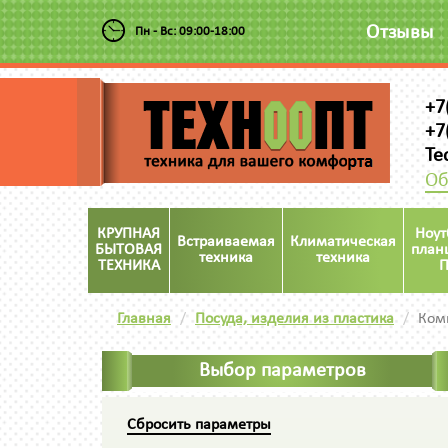
Отзывы
Пн - Вс: 09:00-18:00
+7
+7
Te
Об
КРУПНАЯ
Ноут
Встраиваемая
Климатическая
БЫТОВАЯ
план
техника
техника
ТЕХНИКА
П
Главная
Посуда, изделия из пластика
Комп
Выбор параметров
Сбросить параметры