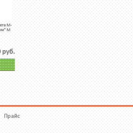
ета М-
ом" М
 руб.
Прайс