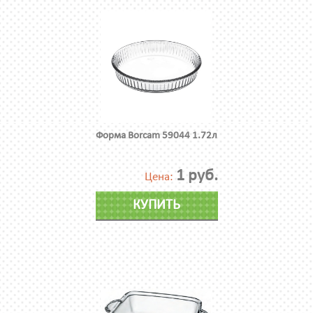
Форма Borcam 59044 1.72л
1 руб.
Цена:
КУПИТЬ