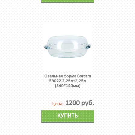
Овальная форма Borcam
59022 2,25л+2,25л
(340*140мм)
1200 руб.
Цена:
КУПИТЬ