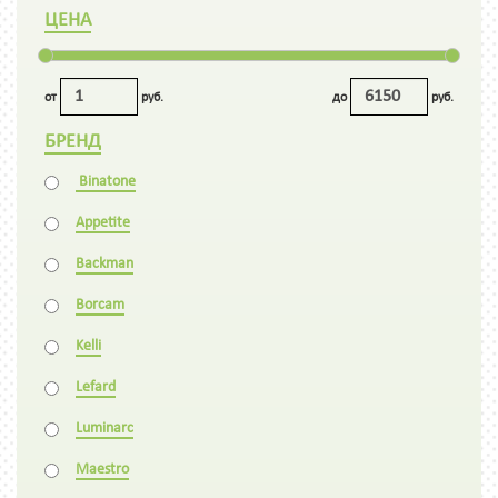
ЦЕНА
от
руб.
до
руб.
БРЕНД
Binatone
Appetite
Backman
Borcam
Kelli
Lefard
Luminarc
Maestro