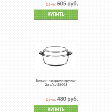
605 руб.
Цена:
КУПИТЬ
Borcam-кастрюля круглая
2л с/кр 59003
480 руб.
Цена:
КУПИТЬ