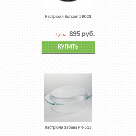
Кастрюля Borcam 59023
895 руб.
Цена:
КУПИТЬ
Кастрюля Забава РК-513