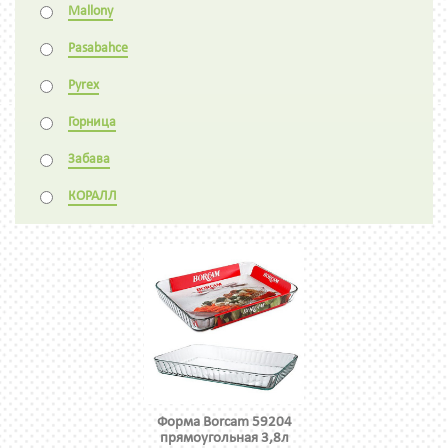
Mallony
Pasabahce
Pyrex
Горница
Забава
КОРАЛЛ
Форма Borcam 59204
прямоугольная 3,8л