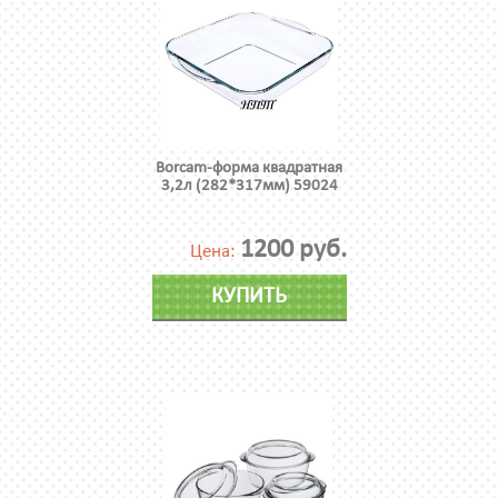
Borcam-форма квадратная
3,2л (282*317мм) 59024
1200 руб.
Цена:
КУПИТЬ