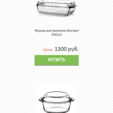
Форма для выпечки Borcam
59010
1300 руб.
Цена:
КУПИТЬ