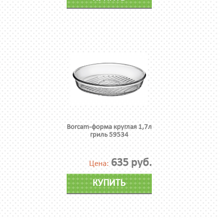
Borcam-форма круглая 1,7л
гриль 59534
635 руб.
Цена:
КУПИТЬ