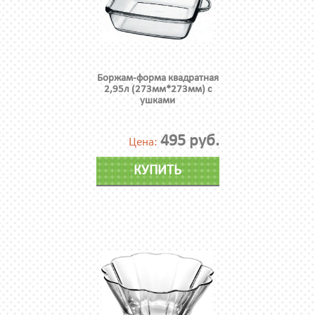
Боржам-форма квадратная
2,95л (273мм*273мм) с
ушками
495 руб.
Цена:
КУПИТЬ