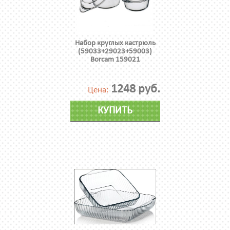
Набор круглых кастрюль
(59033+29023+59003)
Borcam 159021
1248 руб.
Цена:
КУПИТЬ