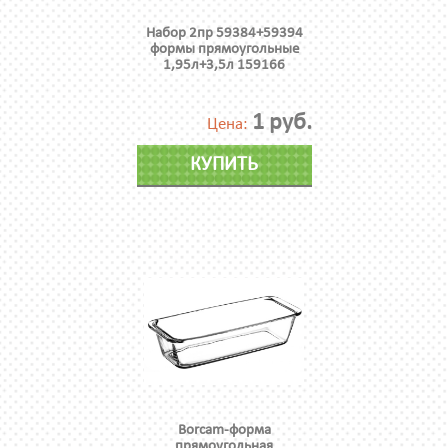
Набор 2пр 59384+59394
формы прямоугольные
1,95л+3,5л 159166
1 руб.
Цена:
КУПИТЬ
Borcam-форма
прямоугольная