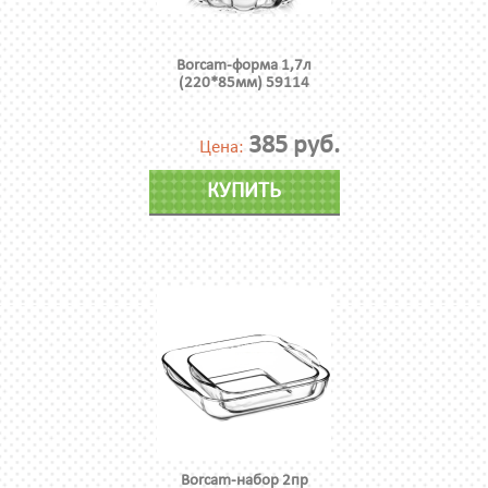
Borcam-форма 1,7л
(220*85мм) 59114
385 руб.
Цена:
КУПИТЬ
Borcam-набор 2пр