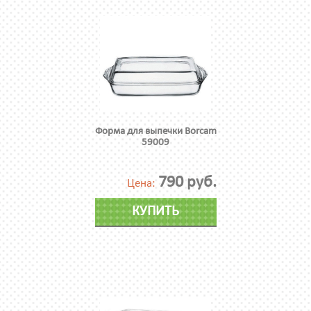
Форма для выпечки Borcam
59009
790 руб.
Цена:
КУПИТЬ