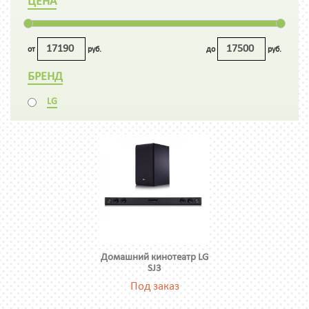
ЦЕНА
от
руб.
до
руб.
БРЕНД
LG
Домашний кинотеатр LG
SJ3
Под заказ