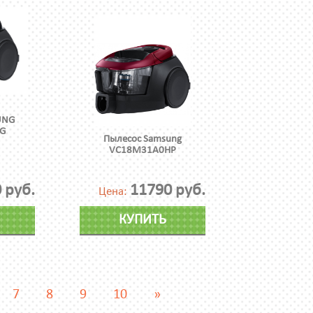
UNG
G
Пылесос Samsung
VC18M31A0HP
 руб.
11790 руб.
Цена:
КУПИТЬ
7
8
9
10
»