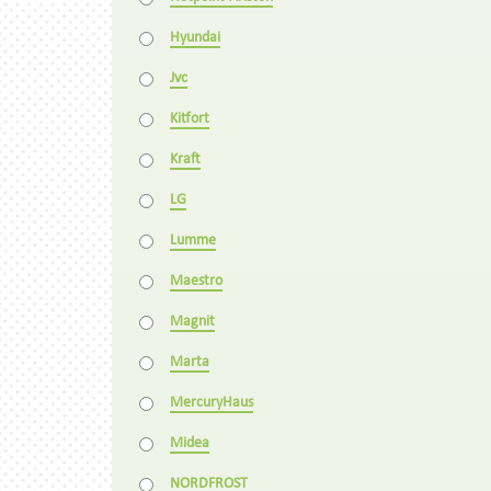
Hyundai
Jvc
Kitfort
Kraft
LG
Lumme
Maestro
Magnit
Marta
MercuryHaus
Midea
NORDFROST