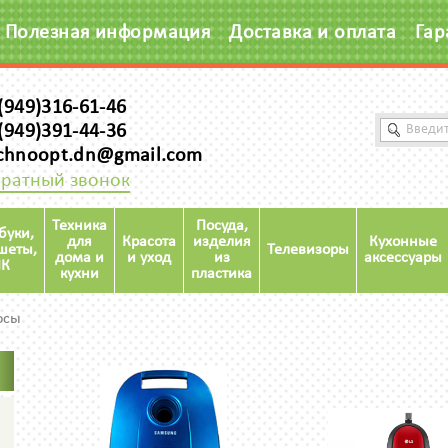
Полезная информация
Доставка и оплата
Гар
(949)316-61-46
(949)391-44-36
chnoopt.dn@gmail.com
ратный звонок
Техника
Посуда,
буки,
для
Красота
изделия
Кухонные
шеты,
Телевизоры
дома и
и уход
из
аксессуары
К
кухни
пластика
осы