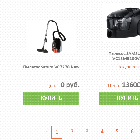
Пылесос SAMS
VC18M3160V
Под заказ
Пылесос Saturn VC7278 New
0 руб.
13600
Цена:
Цена:
КУПИТЬ
КУПИТЬ
«
2
3
4
5
6
1