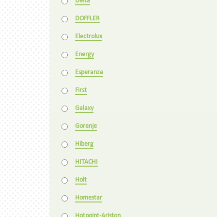
Delta
DOFFLER
Electrolux
Energy
Esperanza
First
Galaxy
Gorenje
Hiberg
HITACHI
Holt
Homestar
Hotpoint-Ariston