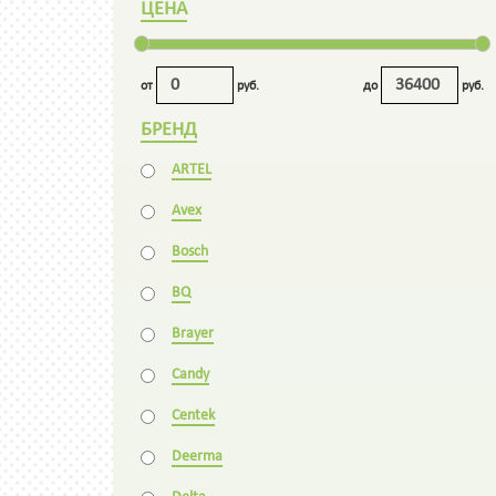
ЦЕНА
от
руб.
до
руб.
БРЕНД
ARTEL
Avex
Bosch
BQ
Brayer
Candy
Centek
Deerma