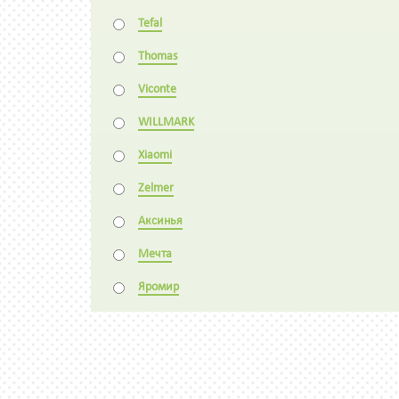
Tefal
Thomas
Viconte
WILLMARK
Xiaomi
Zelmer
Аксинья
Мечта
Яромир